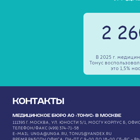
В 2025 г. медиц
Тонус воспользовал
это 1,5% на
КОНТАКТЫ
МЕДИЦИНСКОЕ БЮРО АО «ТОНУС» В МОСКВЕ
111395 Г. МОСКВА, УЛ. ЮНОСТИ 5/1, МОСГУ КОРПУС Б, ОФИС
ТЕЛЕФОН/ФАКС (499) 374-71-58
E-MAIL: UNGA@UNGA.RU, TONUS@YANDEX.RU
ВРЕМЯ РАБОТЫ ОФИСА: ПН-ПТ С 9-00 ДО 18-00.СБ-ВС – 