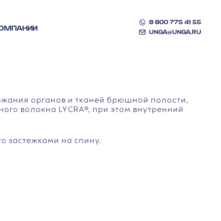
8 800 775 41 55
КОМПАНИИ
UNGA@UNGA.RU
ржания органов и тканей брюшной полости,
ного волокна LYCRA®, при этом внутренний
го застежками на спину.