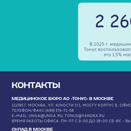
В 2025 г. медиц
Тонус воспользовал
это 1,5% на
КОНТАКТЫ
МЕДИЦИНСКОЕ БЮРО АО «ТОНУС» В МОСКВЕ
111395 Г. МОСКВА, УЛ. ЮНОСТИ 5/1, МОСГУ КОРПУС Б, ОФИС
ТЕЛЕФОН/ФАКС (499) 374-71-58
E-MAIL: UNGA@UNGA.RU, TONUS@YANDEX.RU
ВРЕМЯ РАБОТЫ ОФИСА: ПН-ПТ С 9-00 ДО 18-00.СБ-ВС – 
СКЛАД В МОСКВЕ