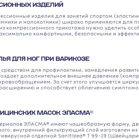
СИОННЫХ ИЗДЕЛИЙ
ессионные изделия для занятий спортом (эластич
ленники и налокотники) широко применяются для 
из компрессионного трикотажа нужно уделить осо
 максимально комфортными, безопасными и эффект
Я ДЛЯ НОГ ПРИ ВАРИКОЗЕ
средством для профилактики, замедления развити
оздает дополнительное внешнее давление (компре
овообращением. За счет этого улучшается циркул
у расширению и способствует облегчению симптомо
ИЦИНСКИХ МАСОК ЭЛАСМА®
ериалов ЭЛАСМА® имеют чашеобразную форму, дву
ного, внутренний фильтрующий слой изготовлен из
тивирусной отделкой Sanitized® T 99-19 (Швейцар