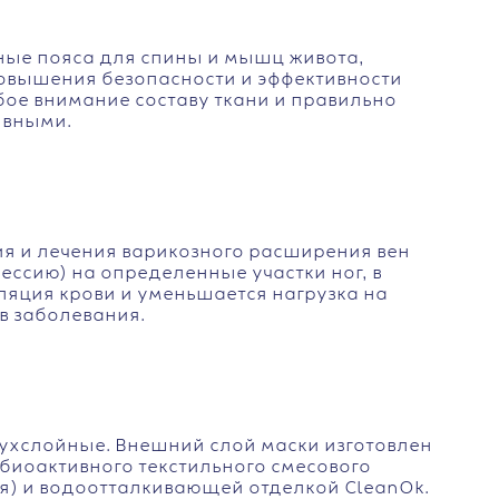
ные пояса для спины и мышц живота,
повышения безопасности и эффективности
бое внимание составу ткани и правильно
ивными.
я и лечения варикозного расширения вен
ссию) на определенные участки ног, в
яция крови и уменьшается нагрузка на
в заболевания.
хслойные. Внешний слой маски изготовлен
 биоактивного текстильного смесового
ия) и водоотталкивающей отделкой CleanOk.