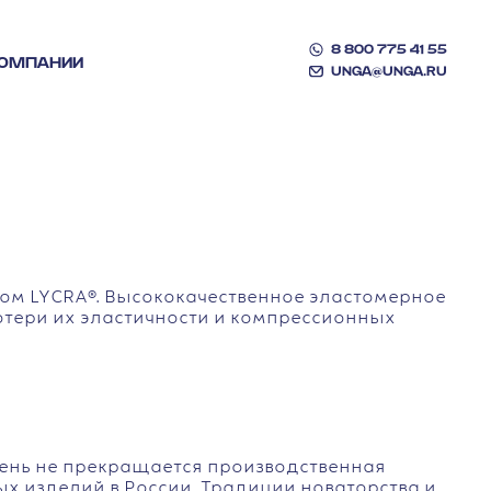
8 800 775 41 55
КОМПАНИИ
UNGA@UNGA.RU
ом LYCRA®. Высококачественное эластомерное
отери их эластичности и компрессионных
 день не прекращается производственная
ых изделий в России. Традиции новаторства и