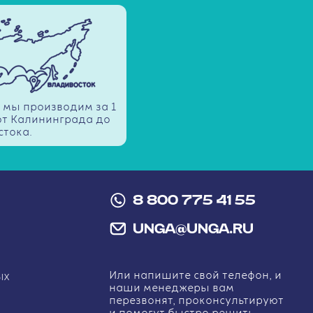
 мы производим за 1
 от Калининграда до
тока.
8 800 775 41 55
UNGA@UNGA.RU
Или напишите свой телефон, и
ЫХ
наши менеджеры вам
перезвонят, проконсультируют