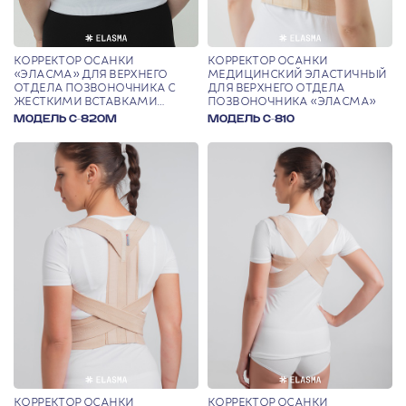
КОРРЕКТОР ОСАНКИ
КОРРЕКТОР ОСАНКИ
«ЭЛАСМА» ДЛЯ ВЕРХНЕГО
МЕДИЦИНСКИЙ ЭЛАСТИЧНЫЙ
ОТДЕЛА ПОЗВОНОЧНИКА С
ДЛЯ ВЕРХНЕГО ОТДЕЛА
ЖЕСТКИМИ ВСТАВКАМИ
ПОЗВОНОЧНИКА «ЭЛАСМА»
(УЛУЧШЕННАЯ КОНСТРУКЦИЯ)
МОДЕЛЬ С-820М
МОДЕЛЬ С-810
КОРРЕКТОР ОСАНКИ
КОРРЕКТОР ОСАНКИ