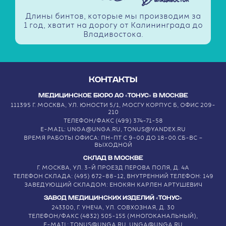
Длины бинтов, которые мы производим за
1 год, хватит на дорогу от Калининграда до
Владивостока.
КОНТАКТЫ
МЕДИЦИНСКОЕ БЮРО АО «ТОНУС» В МОСКВЕ
111395 Г. МОСКВА, УЛ. ЮНОСТИ 5/1, МОСГУ КОРПУС Б, ОФИС 209-
210
ТЕЛЕФОН/ФАКС (499) 374-71-58
E-MAIL: UNGA@UNGA.RU, TONUS@YANDEX.RU
ВРЕМЯ РАБОТЫ ОФИСА: ПН-ПТ С 9-00 ДО 18-00.СБ-ВС –
ВЫХОДНОЙ
СКЛАД В МОСКВЕ
Г. МОСКВА, УЛ. 3-Й ПРОЕЗД ПЕРОВА ПОЛЯ, Д. 4А
ТЕЛЕФОН СКЛАДА: (495) 672-88-12, ВНУТРЕННИЙ ТЕЛЕФОН: 149
ЗАВЕДУЮЩИЙ СКЛАДОМ: ЕНОКЯН КАРЛЕН АРТУШЕВИЧ
ЗАВОД МЕДИЦИНСКИХ ИЗДЕЛИЙ «ТОНУС»
243300, Г. УНЕЧА, УЛ. СОВХОЗНАЯ, Д. 30
ТЕЛЕФОН/ФАКС (4832) 505-155 (МНОГОКАНАЛЬНЫЙ),
E-MAIL: TONUS@UNGA.RU, UNGA@UNGA.RU