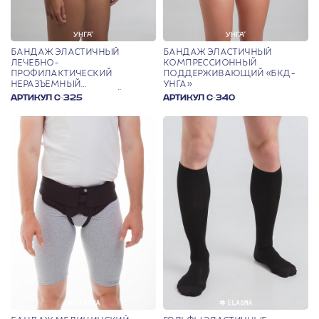
БАНДАЖ ЭЛАСТИЧНЫЙ
БАНДАЖ ЭЛАСТИЧНЫЙ
ЛЕЧЕБНО-
КОМПРЕССИОННЫЙ
ПРОФИЛАКТИЧЕСКИЙ
ПОДДЕРЖИВАЮЩИЙ «БКД-
НЕРАЗЪЕМНЫЙ
УНГА»
ПОСЛЕОПЕРАЦИОННЫЙ
АРТИКУЛ С-325
АРТИКУЛ С-340
«ПОЯС ЭЛАСТИЧНЫЙ «УНГА-
РУС»