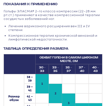
ПОКАЗАНИЯ К ПРИМЕНЕНИЮ
Гольфы ЭЛАСМА® 2-го класса компрессии (22–28 мм
рт.ст.) применяют в качестве компрессионной терапии
сосудистых заболеваний ног.
Лечение варикозного расширения вен III и IV
степени.
Компрессионная терапия хронической венозной и
лимфатической недостаточности.
ТАБЛИЦА ОПРЕДЕЛЕНИЯ РАЗМЕРА
ОБХВАТ ГОЛЕНИ В САМОМ ШИРОКОМ
МЕСТЕ, СМ
30 –
33 –
35 –
37 –
40 –
33
35
37
40
43
38 –
39
1
39 –
41
2
Размер
41 –
обуви
43
3