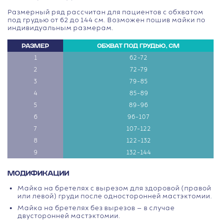
Размерный ряд рассчитан для пациентов с обхватом
под грудью от 62 до 144 см. Возможен пошив майки по
индивидуальным размерам.
РАЗМЕР
ОБХВАТ ПОД ГРУДЬЮ, СМ
1
62-72
2
72-79
3
79-85
4
85-89
5
89-96
6
96-107
7
107-122
8
122-132
9
132-144
МОДИФИКАЦИИ
Майка на бретелях с вырезом для здоровой (правой
или левой) груди после односторонней мастэктомии.
Майка на бретелях без вырезов — в случае
двусторонней мастэктомии.