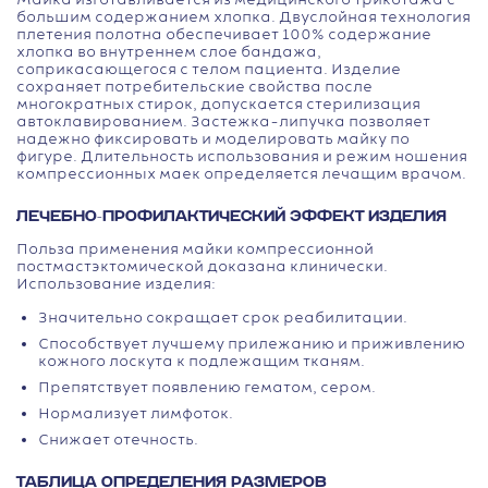
Майка изготавливается из медицинского трикотажа с
большим содержанием хлопка. Двуслойная технология
плетения полотна обеспечивает 100% содержание
хлопка во внутреннем слое бандажа,
соприкасающегося с телом пациента. Изделие
сохраняет потребительские свойства после
многократных стирок, допускается стерилизация
автоклавированием. Застежка-липучка позволяет
надежно фиксировать и моделировать майку по
фигуре. Длительность использования и режим ношения
компрессионных маек определяется лечащим врачом.
ЛЕЧЕБНО-ПРОФИЛАКТИЧЕСКИЙ ЭФФЕКТ ИЗДЕЛИЯ
Польза применения майки компрессионной
постмастэктомической доказана клинически.
Использование изделия:
Значительно сокращает срок реабилитации.
Способствует лучшему прилежанию и приживлению
кожного лоскута к подлежащим тканям.
Препятствует появлению гематом, сером.
Нормализует лимфоток.
Снижает отечность.
ТАБЛИЦА ОПРЕДЕЛЕНИЯ РАЗМЕРОВ