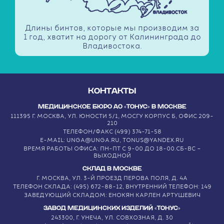
Длины бинтов, которые мы производим за
1 год, хватит на дорогу от Калининграда до
Владивостока.
КОНТАКТЫ
МЕДИЦИНСКОЕ БЮРО АО «ТОНУС» В МОСКВЕ
111395 Г. МОСКВА, УЛ. ЮНОСТИ 5/1, МОСГУ КОРПУС Б, ОФИС 209-
210
ТЕЛЕФОН/ФАКС (499) 374-71-58
E-MAIL: UNGA@UNGA.RU, TONUS@YANDEX.RU
ВРЕМЯ РАБОТЫ ОФИСА: ПН-ПТ С 9-00 ДО 18-00.СБ-ВС –
ВЫХОДНОЙ
СКЛАД В МОСКВЕ
Г. МОСКВА, УЛ. 3-Й ПРОЕЗД ПЕРОВА ПОЛЯ, Д. 4А
ТЕЛЕФОН СКЛАДА: (495) 672-88-12, ВНУТРЕННИЙ ТЕЛЕФОН: 149
ЗАВЕДУЮЩИЙ СКЛАДОМ: ЕНОКЯН КАРЛЕН АРТУШЕВИЧ
ЗАВОД МЕДИЦИНСКИХ ИЗДЕЛИЙ «ТОНУС»
243300, Г. УНЕЧА, УЛ. СОВХОЗНАЯ, Д. 30