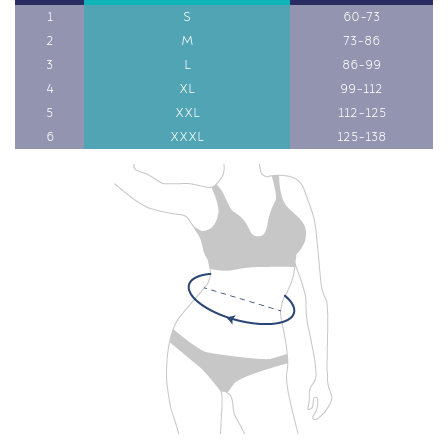
1
S
60-73
2
M
73-86
3
L
86-99
4
XL
99-112
5
XXL
112-125
6
XXXL
125-138