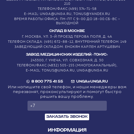
210
ТЕЛЕФОН/ФАКС (499) 374-71-58
E-MAIL: UNGA@UNGA.RU, TONUS@YANDEX.RU
ВРЕМЯ РАБОТЫ ОФИСА: ПН-ПТ С 9-00 ДО 18-00.СБ-ВС –
ВЫХОДНОЙ
СКЛАД В МОСКВЕ
Г. МОСКВА, УЛ. 3-Й ПРОЕЗД ПЕРОВА ПОЛЯ, Д. 4А
ТЕЛЕФОН СКЛАДА: (495) 672-88-12, ВНУТРЕННИЙ ТЕЛЕФОН: 149
ЗАВЕДУЮЩИЙ СКЛАДОМ: ЕНОКЯН КАРЛЕН АРТУШЕВИЧ
ЗАВОД МЕДИЦИНСКИХ ИЗДЕЛИЙ «ТОНУС»
243300, Г. УНЕЧА, УЛ. СОВХОЗНАЯ, Д. 30
ТЕЛЕФОН/ФАКС (4832) 505-155 (МНОГОКАНАЛЬНЫЙ),
E-MAIL: TONUS@UNGA.RU, UNGA@UNGA.RU
8 800 775 41 55
UNGA@UNGA.RU
Или напишите свой телефон, и наши менеджеры вам
перезвонят, проконсультируют и помогут быстро
решить вашу проблему.
ЗАКАЗАТЬ ЗВОНОК
ИНФОРМАЦИЯ