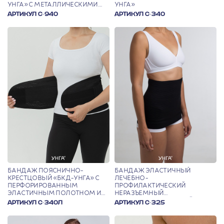
УНГА» С МЕТАЛЛИЧЕСКИМИ
УНГА»
ВСТАВКАМИ (УЛУЧШЕННАЯ
АРТИКУЛ С-940
АРТИКУЛ С-340
КОНСТРУКЦИЯ)
БАНДАЖ ПОЯСНИЧНО-
БАНДАЖ ЭЛАСТИЧНЫЙ
КРЕСТЦОВЫЙ «БКД-УНГА» С
ЛЕЧЕБНО-
ПЕРФОРИРОВАННЫМ
ПРОФИЛАКТИЧЕСКИЙ
ЭЛАСТИЧНЫМ ПОЛОТНОМ И
НЕРАЗЪЕМНЫЙ
МЕТАЛЛИЧЕСКИМИ
ПОСЛЕОПЕРАЦИОННЫЙ
АРТИКУЛ С-340Л
АРТИКУЛ С-325
ВСТАВКАМИ
«ПОЯС ЭЛАСТИЧНЫЙ «УНГА-
РУС»