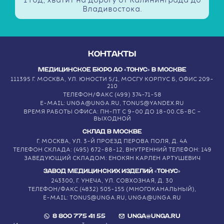
1 год, хватит на дорогу от Калининграда до
Владивостока.
КОНТАКТЫ
МЕДИЦИНСКОЕ БЮРО АО «ТОНУС» В МОСКВЕ
111395 Г. МОСКВА, УЛ. ЮНОСТИ 5/1, МОСГУ КОРПУС Б, ОФИС 209-
210
ТЕЛЕФОН/ФАКС (499) 374-71-58
E-MAIL: UNGA@UNGA.RU, TONUS@YANDEX.RU
ВРЕМЯ РАБОТЫ ОФИСА: ПН-ПТ С 9-00 ДО 18-00.СБ-ВС –
ВЫХОДНОЙ
СКЛАД В МОСКВЕ
Г. МОСКВА, УЛ. 3-Й ПРОЕЗД ПЕРОВА ПОЛЯ, Д. 4А
ТЕЛЕФОН СКЛАДА: (495) 672-88-12, ВНУТРЕННИЙ ТЕЛЕФОН: 149
ЗАВЕДУЮЩИЙ СКЛАДОМ: ЕНОКЯН КАРЛЕН АРТУШЕВИЧ
ЗАВОД МЕДИЦИНСКИХ ИЗДЕЛИЙ «ТОНУС»
243300, Г. УНЕЧА, УЛ. СОВХОЗНАЯ, Д. 30
ТЕЛЕФОН/ФАКС (4832) 505-155 (МНОГОКАНАЛЬНЫЙ),
E-MAIL: TONUS@UNGA.RU, UNGA@UNGA.RU
8 800 775 41 55
UNGA@UNGA.RU